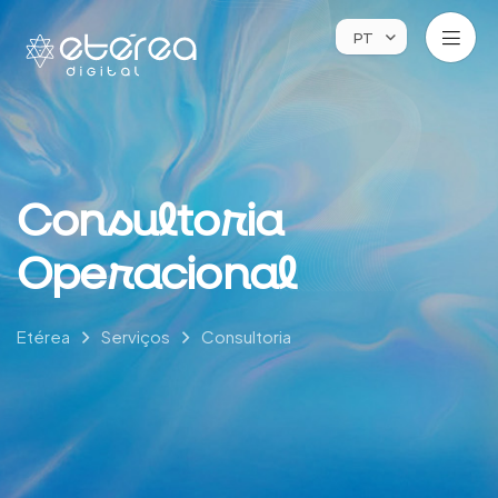
PT
C
o
n
s
u
l
t
o
r
i
a
O
p
e
r
a
c
i
o
n
a
l
Etérea
Serviços
Consultoria